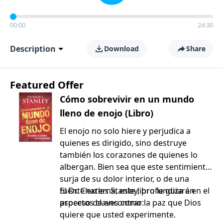
00:00
24:30
Description
Download
Share
Featured Offer
Cómo sobrevivir en un mundo
lleno de enojo (Libro)
El enojo no solo hiere y perjudica a
quienes es dirigido, sino destruye
también los corazones de quienes lo
albergan. Bien sea que este sentimiento
surja de su dolor interior, o de una
fuente externa, este libro le guiará en el
El Dr. Charles Stanley, profundiza en
proceso de encontrar la paz que Dios
aspectos claves como:
quiere que usted experimente.