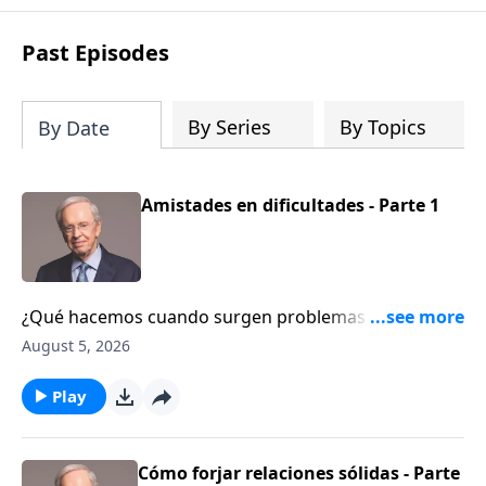
Past Episodes
By Series
By Topics
By Date
Amistades en dificultades - Parte 1
¿Qué hacemos cuando surgen problemas con
nuestros amigos? En este mensaje, el Dr. Stanley nos
August 5, 2026
explica, a la luz del libro de Proverbios, cómo elegir
buenas amistades y cómo restaurar las relaciones
Play
dañadas. Descubra los principios que nos ayudan a
cultivar amistades que honren a Dios.
Cómo forjar relaciones sólidas - Parte