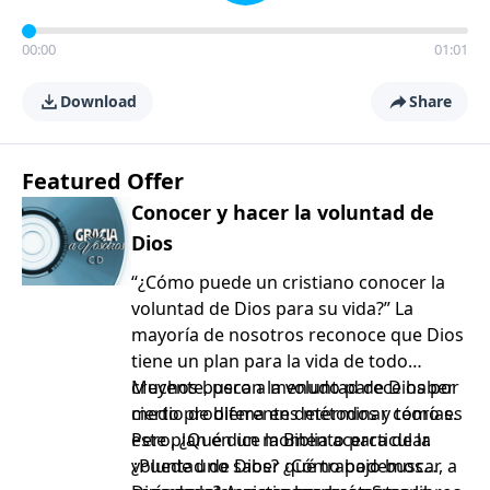
00:00
01:01
Download
Share
Featured Offer
Conocer y hacer la voluntad de
Dios
“¿Cómo puede un cristiano conocer la
voluntad de Dios para su vida?” La
mayoría de nosotros reconoce que Dios
tiene un plan para la vida de todo
creyente, pero a menudo parece haber
Muchos buscan la voluntad de Dios por
cierto problema en determinar cómo es
medio de diferentes métodos y teorías.
este plan en un momento particular.
Pero, ¿Qué dice la Biblia acerca de la
¿Puede uno saber qué trabajo buscar, a
voluntad de Dios? ¿Cómo podemos